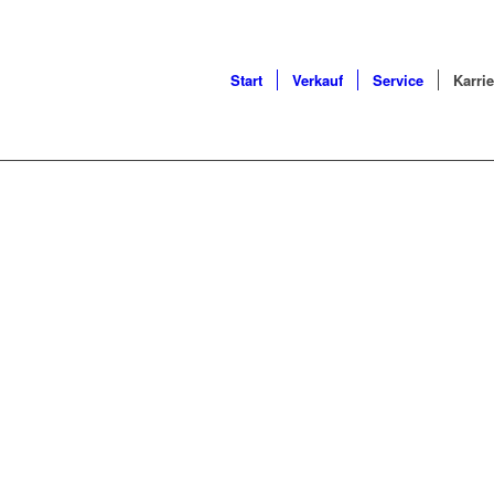
Start
Verkauf
Service
Karrie
SERVICE IN PAPE
Ihre BYD Werkstatt in der Nähe