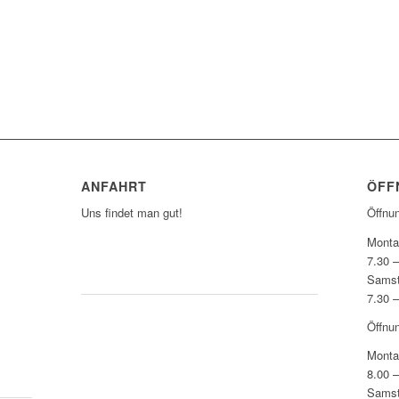
ANFAHRT
ÖFF
Uns findet man gut!
Öffnu
Monta
7.30 
ZUM ROUTENPLANER
Sams
7.30 
Öffnu
Monta
8.00 
Sams